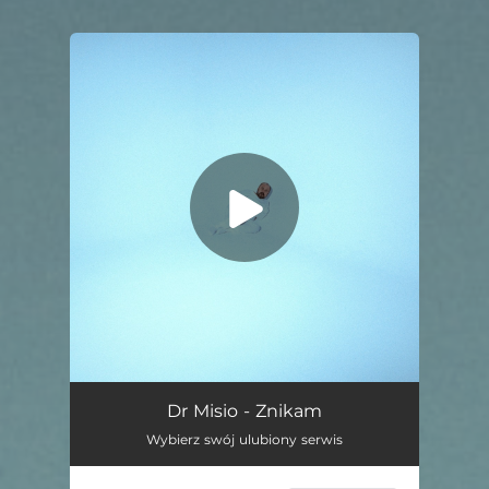
You're all set!
Znikam
03:06
Dr Misio - Znikam
Wybierz swój ulubiony serwis