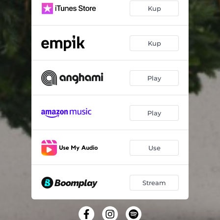
Kup
Kup
Play
Play
Use
Stream