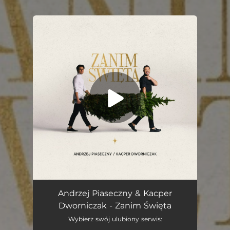
You're all set!
Zanim Święta
03:38
Andrzej Piaseczny & Kacper
Dworniczak - Zanim Święta
Wybierz swój ulubiony serwis: