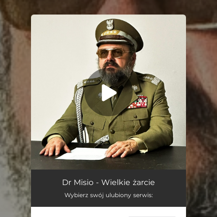
You're all set!
Wielkie Żarcie
03:26
Dr Misio - Wielkie żarcie
Wybierz swój ulubiony serwis: