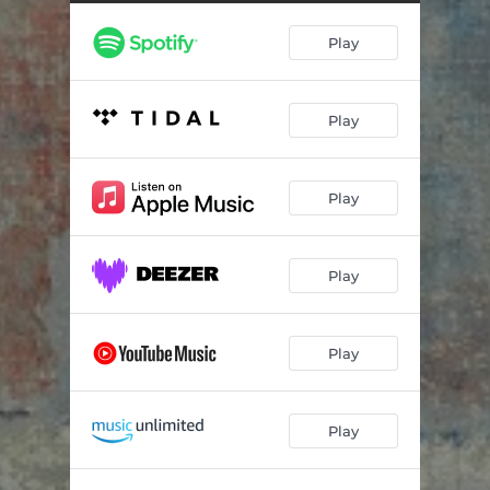
Strategia Śrubokręta (Live)
06:35
Play
To Nic Złego (Live)
08:19
Dobry Duch (Live)
04:35
Play
Bój Mój Ostatni (Live)
06:30
O chlebie i winie (5 rano) (1. Stis Pikrodafnis Ton Antho (Pod Kwiatem Oleandra) 2.Smirneiko Minore / An M Agapas (Jeśli Mnie Kochasz)) [Live]
11:17
Play
Wannolot (Live)
04:24
Play
Play
Play