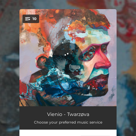
.
10
You're all set!
Minuta i 20 sec.
04:00
Vienio - Twarzøva
Choose your preferred music service
E-330
04:12