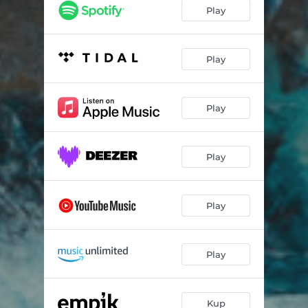
Części zamienne
03:30
Play
Lubię to miasto
04:18
Zabijam czas
04:56
Play
Prawda na pół
03:13
Play
Warstwa plastiku
04:11
Imperium zła
05:04
Play
Sto twarzy
02:51
Uliczne legendy
04:03
Play
Play
Kup