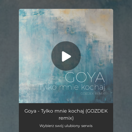
.
You're all set!
Tylko Mnie Kochaj (GOZDEK remix)
02:08
Goya - Tylko mnie kochaj (GOZDEK
remix)
Wybierz swój ulubiony serwis