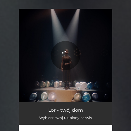
You're all set!
twój dom
02:32
Lor - twój dom
Wybierz swój ulubiony serwis