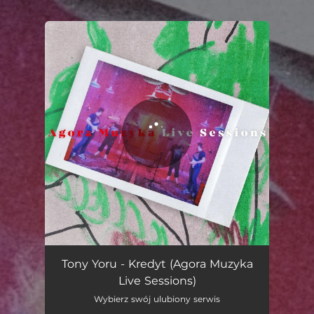
.
You're all set!
Kredyt (Agora Muzyka Live Sessions)
04:10
Tony Yoru - Kredyt (Agora Muzyka
Live Sessions)
Wybierz swój ulubiony serwis