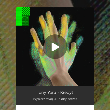
.
You're all set!
Kredyt
04:03
Tony Yoru - Kredyt
Wybierz swój ulubiony serwis