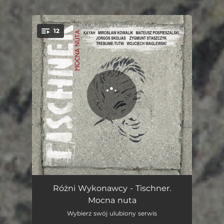
12
You're all set!
Mocna nuta
04:43
Różni Wykonawcy - Tischner.
Mocna nuta
Mietek
04:31
Wybierz swój ulubiony serwis