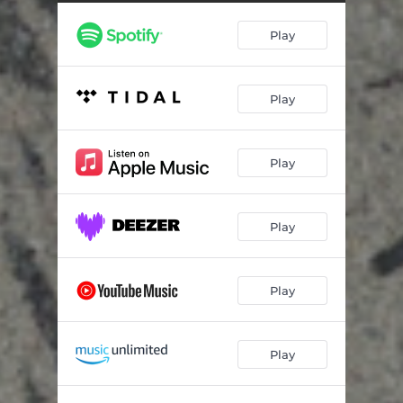
Nad przepaścią
03:31
Play
Początek miłości
04:22
Miłość
04:33
Play
Ballada o Władku
04:50
Godność
04:50
Play
Mądrość i głupota
04:52
Wolność
04:10
Play
Metafora łaski
06:48
Piękno muzyki
04:10
Play
Ocal w sobie człowieka
03:38
Play