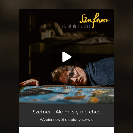
You're all set!
Ale mi się nie chce
03:42
Szefner - Ale mi się nie chce
Wybierz swój ulubiony serwis