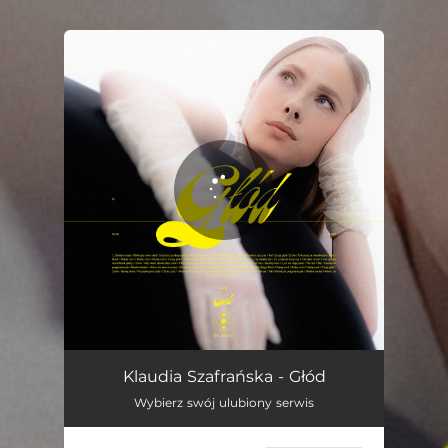
.
You're all set!
Głód
02:46
Klaudia Szafrańska - Głód
Wybierz swój ulubiony serwis