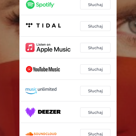
Stracić nadzieję
03:51
Słuchaj
Tysiące rzeczy, czyli piosenka o sprzątaniu
03:38
Zanim
03:59
Słuchaj
Kocham Cię
03:37
Słuchaj
Niezgoda
04:30
Wolno umierać
03:37
Słuchaj
Marakeczi
04:40
Słuchaj
Słuchaj
Słuchaj