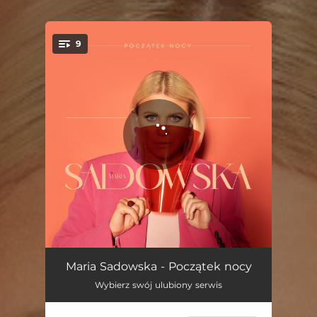
.
9
You're all set!
Sen
03:35
Maria Sadowska - Początek nocy
Wybierz swój ulubiony serwis
Początek nocy
03:58