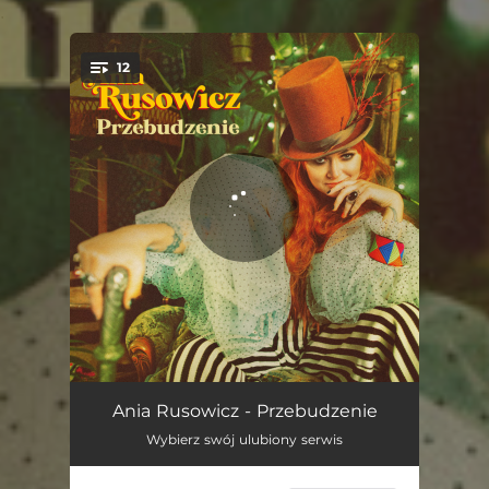
.
12
You're all set!
Fake
03:45
Ania Rusowicz - Przebudzenie
Wybierz swój ulubiony serwis
Tajemnica
04:48