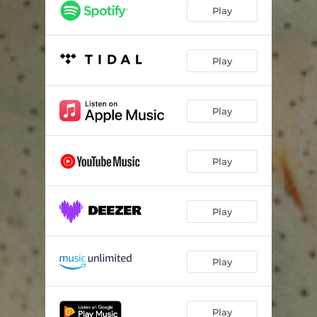
Świecie stój
04:00
Play
Nerwy
03:40
Do lasu
04:17
Play
W dali dom
05:36
Play
Niepewność
04:06
Voodoo
03:08
Play
Małżeństwo
04:08
Fantasmagoria i ja
03:16
Play
Baba
04:39
Przebudzenie
06:08
Play
Play