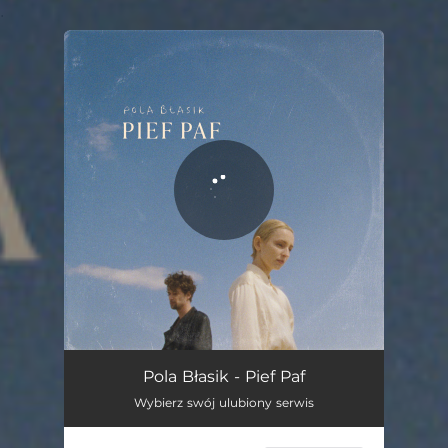
.
You're all set!
Pief Paf
03:28
Pola Błasik - Pief Paf
Wybierz swój ulubiony serwis