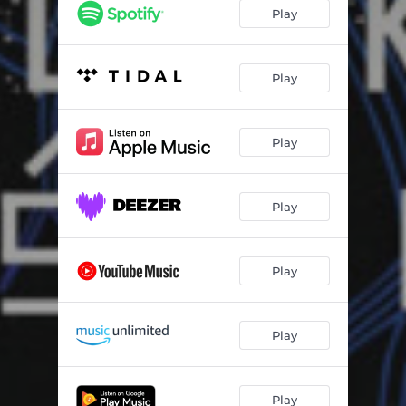
Mama 01
03:03
Play
Emotions
04:34
Całuj się!
03:20
Play
Wanna
04:08
Play
Ludzkie wrony
05:10
Mama 02
03:01
Play
Muszę mieć
05:32
Płyń
02:49
Play
Play
Play