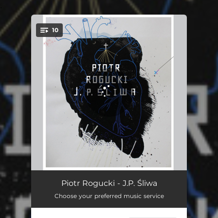
.
10
You're all set!
Vision of sound
02:06
Piotr Rogucki - J.P. Śliwa
Choose your preferred music service
Dobrze
05:57