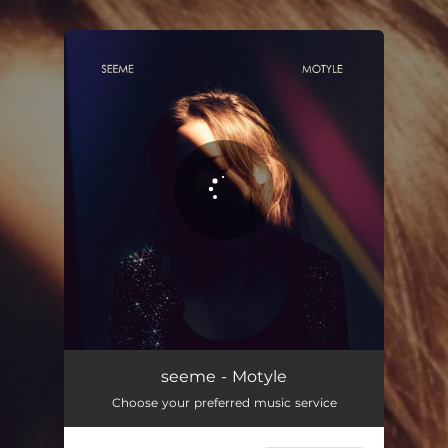
.
You're all set!
Motyle
03:27
seeme - Motyle
Choose your preferred music service