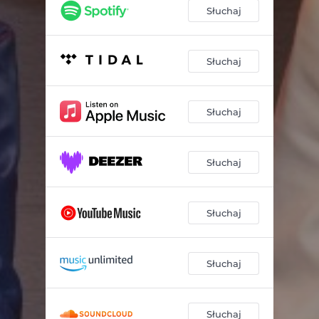
Drogi proste
03:56
Słuchaj
Byle jak
04:19
Nie ma mnie
03:32
Słuchaj
Kometa
03:38
Słuchaj
Zaczniemy od zera
04:02
Maska
04:09
Słuchaj
Bankiet
04:02
Wyjście z bankietu
02:12
Słuchaj
Przezroczysty świat
04:15
Idzie zima
03:45
Słuchaj
Słuchaj