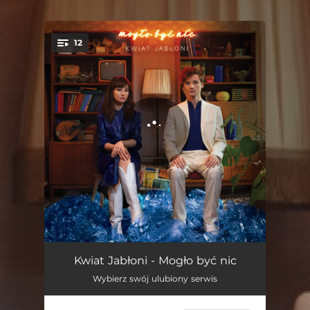
.
12
You're all set!
Buka
03:56
Kwiat Jabłoni - Mogło być nic
Wybierz swój ulubiony serwis
Mogło być nic
04:12