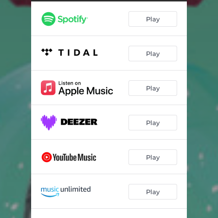
Wiersz na Boże Narodzenie
03:01
Play
Kolęda o miłowaniu moim
03:10
Kolęda dla zranionych
03:25
Play
Kolęda wołka z osłem
01:30
Kolęda na cały rok
02:29
Play
Kolęda wędrujących
02:07
Szara kolęda
03:14
Play
Będzie kolęda
02:17
Play
Play