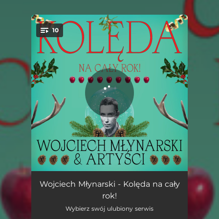
10
You're all set!
Samotnie kolędować źle
01:59
Wojciech Młynarski - Kolęda na cały
rok!
Kolęda nowoprojektowana
04:45
Wybierz swój ulubiony serwis