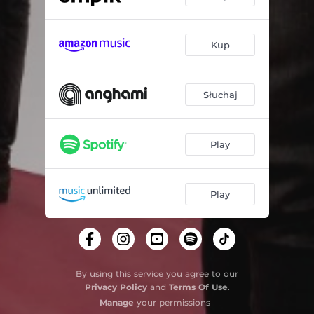
Kup
Słuchaj
Play
Play
By using this service you agree to our
Privacy Policy
and
Terms Of Use
.
Manage
your permissions