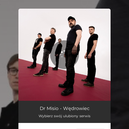
.
You're all set!
Wędrowiec
03:12
Dr Misio - Wędrowiec
Wybierz swój ulubiony serwis