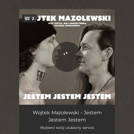
.
2
You're all set!
Jestem Jestem Jestem
04:26
Wojtek Mazolewski - Jestem
Jestem Jestem
Jestem Jestem Jestem - Radio Edit
03:13
Wybierz swój ulubiony serwis