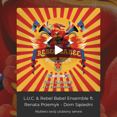
.
You're all set!
Dom Sąsiedni
06:09
L.U.C. & Rebel Babel Ensemble ft.
Renata Przemyk - Dom Sąsiedni
Wybierz swój ulubiony serwis