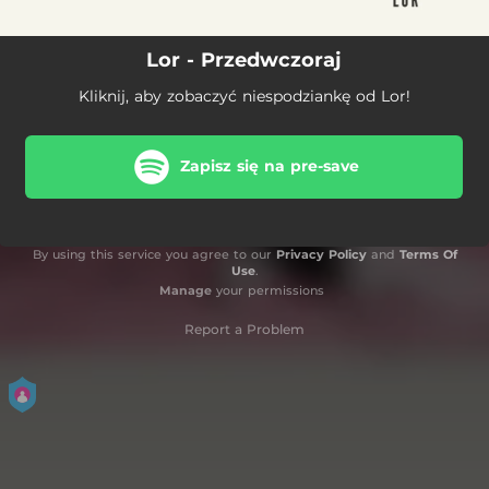
Lor - Przedwczoraj
Kliknij, aby zobaczyć niespodziankę od Lor!
Zapisz się na pre-save
By using this service you agree to our
Privacy Policy
and
Terms Of
Use
.
Manage
your permissions
Report a Problem