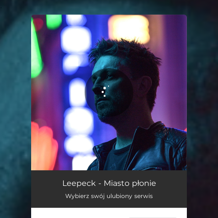
.
You're all set!
Miasto płonie
02:57
Leepeck - Miasto płonie
Wybierz swój ulubiony serwis