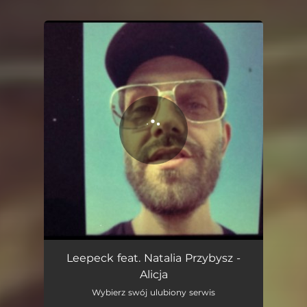
You're all set!
Leepeck feat. Natalia Przybysz -
Alicja
Wybierz swój ulubiony serwis