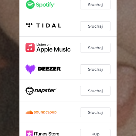
Niewygodnie
02:43
Słuchaj
Niedziela
03:04
Debiutuję
03:20
Słuchaj
Waniliowe
02:50
Słuchaj
Królewna
02:55
Plansza
03:08
Słuchaj
Nocny Express (Piano Version)
02:48
Okna bez firanek
03:08
Słuchaj
List
03:23
Post scriptum
04:32
Słuchaj
Kup