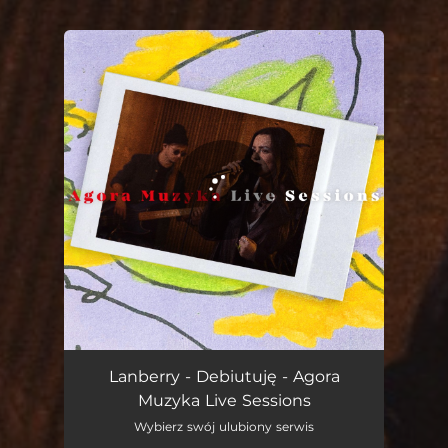
You're all set!
Debiutuję (Agora Muzyka Live Sessions)
03:15
Lanberry - Debiutuję - Agora
Muzyka Live Sessions
Wybierz swój ulubiony serwis