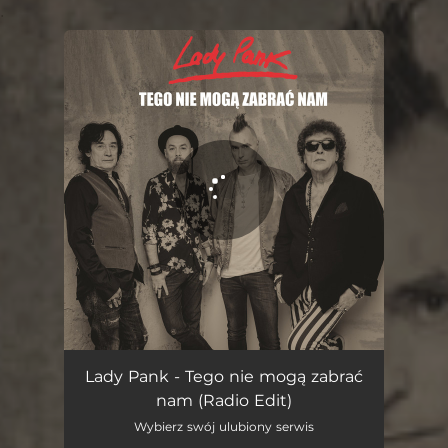
.
You're all set!
Tego nie mogą zabrać nam (Radio Edit)
02:46
Lady Pank - Tego nie mogą zabrać
nam (Radio Edit)
Wybierz swój ulubiony serwis