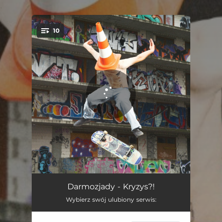
.
10
You're all set!
Raz dwa trzy
02:34
Darmozjady - Kryzys?!
Wybierz swój ulubiony serwis:
Asymetryczna
03:09