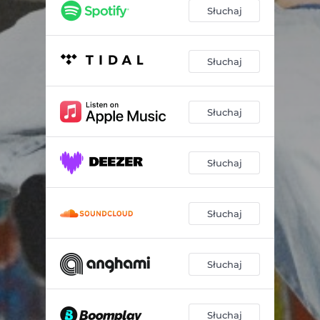
Schizofrenia
03:17
Słuchaj
Szklany dom
03:17
Ona
03:18
Słuchaj
Bezsilność
03:35
Słuchaj
Piach i wiatr
02:28
Z powrotem
03:15
Słuchaj
Spalone pokolenie
03:37
Selawi
02:34
Słuchaj
Słuchaj
Słuchaj