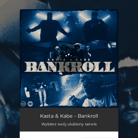
.
You're all set!
Bankroll
02:53
Kasta & Kabe - Bankroll
Wybierz swój ulubiony serwis