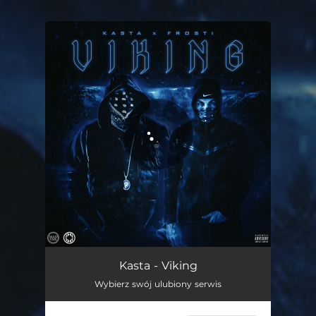
.
You're all set!
Viking
03:15
Kasta - Viking
Wybierz swój ulubiony serwis