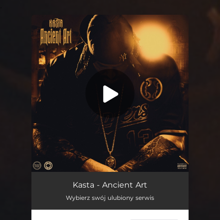
.
You're all set!
Ancient Art
01:52
Kasta - Ancient Art
Wybierz swój ulubiony serwis