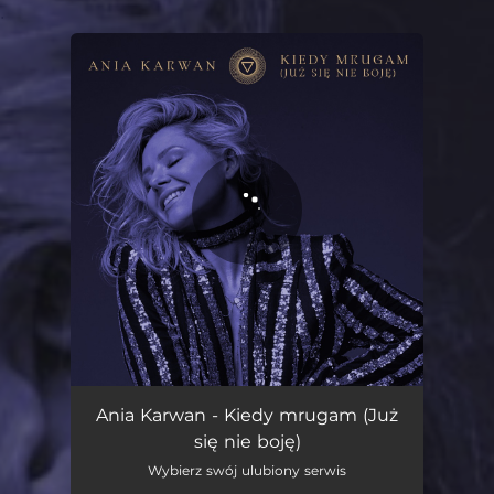
.
You're all set!
Kiedy mrugam (Już się nie boję)
03:32
Ania Karwan - Kiedy mrugam (Już
się nie boję)
Wybierz swój ulubiony serwis