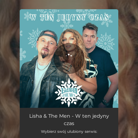
You're all set!
W ten jedyny czas
02:55
Lisha & The Men - W ten jedyny
czas
Wybierz swój ulubiony serwis: