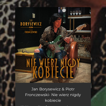
.
You're all set!
Nie wierz nigdy kobiecie
05:04
Jan Borysewicz & Piotr
Fronczewski- Nie wierz nigdy
kobiecie