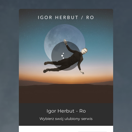
.
You're all set!
Ro
05:28
Igor Herbut - Ro
Wybierz swój ulubiony serwis