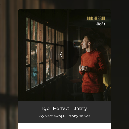
.
You're all set!
Jasny
06:20
Igor Herbut - Jasny
Wybierz swój ulubiony serwis