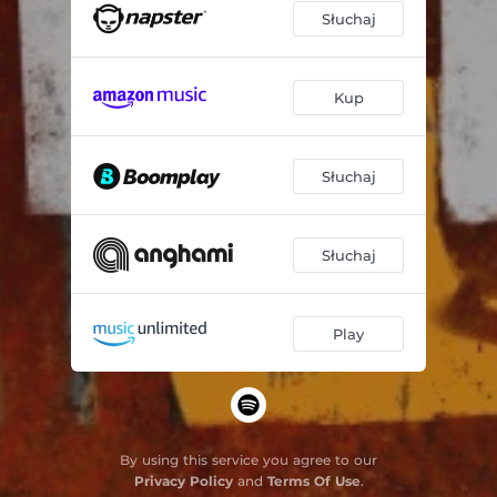
Słuchaj
Kup
Słuchaj
Słuchaj
Play
By using this service you agree to our
Privacy Policy
and
Terms Of Use
.