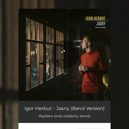
You're all set!
Jasny (Band Version)
06:06
Igor Herbut - Jasny (Band Version)
Wybierz swój ulubiony serwis