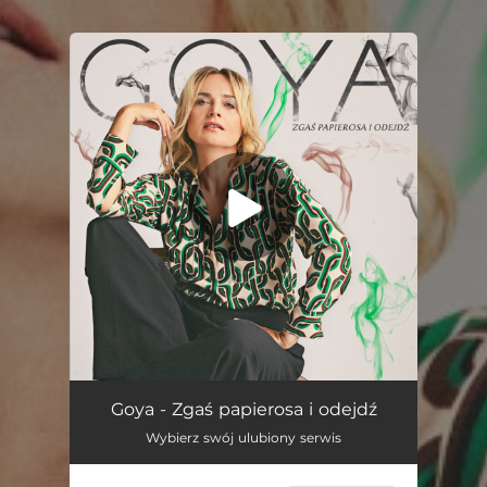
.
You're all set!
Zgaś Papierosa I Odejdź
02:58
Goya - Zgaś papierosa i odejdź
Wybierz swój ulubiony serwis