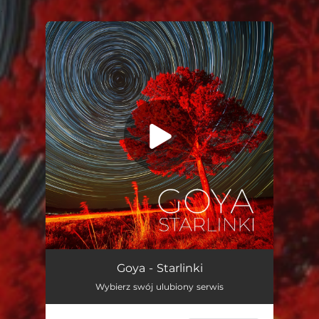
.
You're all set!
Starlinki
03:23
Goya - Starlinki
Wybierz swój ulubiony serwis