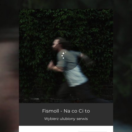
.
You're all set!
Na co Ci to
03:34
Fismoll - Na co Ci to
Wybierz ulubiony serwis