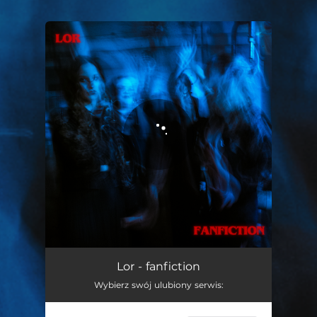
You're all set!
fanfiction
02:53
Lor - fanfiction
Wybierz swój ulubiony serwis: