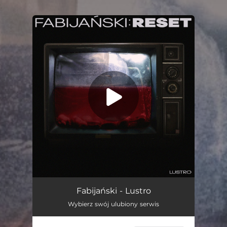
.
You're all set!
Lustro
03:01
Fabijański - Lustro
Wybierz swój ulubiony serwis