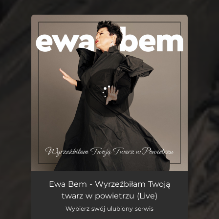
You're all set!
Wyrzeźbiłam Twoją twarz w powietrzu (Live)
03:59
Ewa Bem - Wyrzeźbiłam Twoją
twarz w powietrzu (Live)
Wybierz swój ulubiony serwis