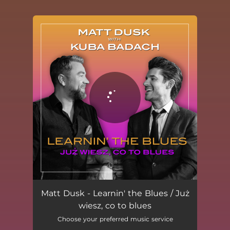
You're all set!
Learnin' the Blues / Już wiesz, co to blues
02:52
Matt Dusk - Learnin' the Blues / Już
wiesz, co to blues
Choose your preferred music service