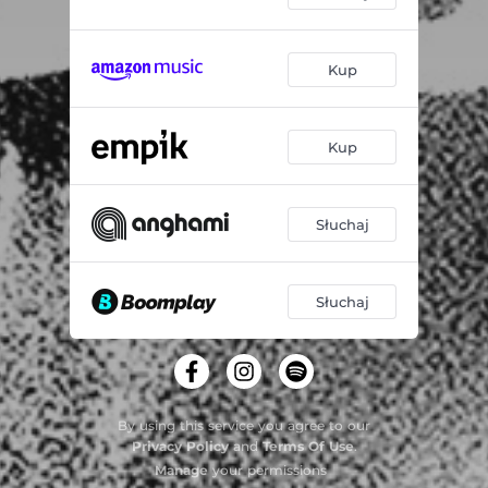
Kup
Kup
Słuchaj
Słuchaj
By using this service you agree to our
Privacy Policy
and
Terms Of Use
.
Manage
your permissions