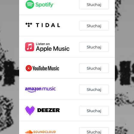
Twoje szaleństwo
04:25
Słuchaj
Płonę, płonę
03:45
Bez sensu
03:42
Słuchaj
Lato miłości
03:44
Słuchaj
Jak zwierzęta
04:10
Chłopcy
05:22
Słuchaj
Samotność / Odwrotność
04:19
Chwilowy brak słów
06:09
Słuchaj
Śnieg
04:03
Odolany
11:57
Słuchaj
Słuchaj