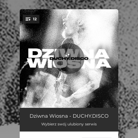
.
12
You're all set!
Ogień
03:11
Dziwna Wiosna - DUCHY.DISCO
Wybierz swój ulubiony serwis
Samoloty
04:17