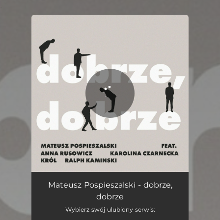
.
You're all set!
dobrze, dobrze (feat. Anna Rusowicz, Karolina Czarnecka, Błażej Król & Ralph Kaminski)
05:14
Mateusz Pospieszalski - dobrze,
dobrze
Wybierz swój ulubiony serwis: