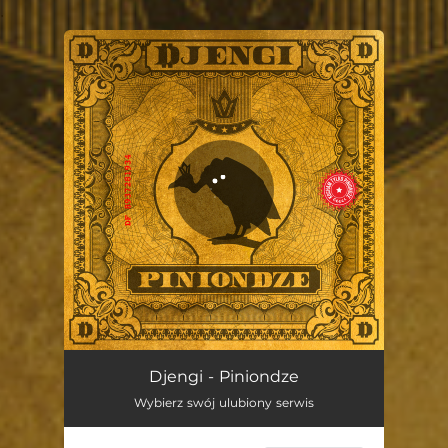
.
You're all set!
Piniondze
02:32
Djengi - Piniondze
Wybierz swój ulubiony serwis