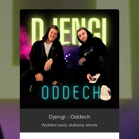
.
You're all set!
Oddech
02:23
Djengi - Oddech
Wybierz swój ulubiony serwis